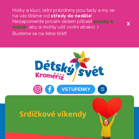
Holky a kluci, letní prázdniny jsou tady a my se
na vás těšíme od
středy do neděle
!
Nezapomeňte prosím dětem přibalit
plavky a
X
ručník
, aby si mohly užít vodní atrakci :)
Budeme se na tebe těšit!
☰
VSTUPENKY