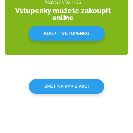
Navštivte nás
Vstupenky můžete zakoupit
online
KOUPIT VSTUPENKU
ZPĚT NA VÝPIS AKCÍ