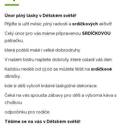
Únor plný lásky v Dětském světě!
Přijďte si užít měsíc plný radosti a
srdíčkových
aktivit!
Celý únor pro vás máme připravenou
SRDÍČKOVOU
pátračku,
která potěší malé i velké dobrodruhy.
V našem bistru najdete dobroty, které osladí váš den.
Každou neděli od 13:00 se můžete těšit na
srdíčkové
dílničky,
kde si děti vytvoří krásné láskyplné dekorace.
Čeká na vás spousta zábavy pro děti a výborná káva s
chvilkou
odpočinku pro rodiče.
Těšíme se na vás v Dětském světě!